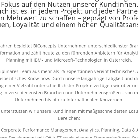
 Fokus auf den Nutzen unserer Kund:innen
ch ist es, in jedem Projekt und jeder Partne
en Mehrwert zu schaffen – geprägt von Profe
uen, Loyalität und einem hohen Qualitätsan
 Jahren begleitet BIConcepts Unternehmen unterschiedlichster Bra
sformation und zählt heute zu den führenden Anbietern für Analyti
Planning mit IBM- und Microsoft-Technologien in Österreich.
iplinäres Team aus mehr als 25 Expert:innen vereint technisches, 
pezifisches Know-how. Durch unsere langjährige Tätigkeit und di
 einer Vielzahl unterschiedlichster Projekte verfügen wir über 
ng in verschiedensten Branchen und Unternehmensgrößen – von mi
Unternehmen bis hin zu internationalen Konzernen.
unterstützen wir unsere Kund:innen mit maßgeschneiderten Lösu
Bereichen:
Corporate Performance Management (Analytics, Planning, Data & A
ware Development mit C# .NET sowie eigenen Standardsoftware-Pr