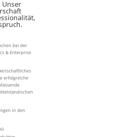
. Unser
rschaft
ssionalität,
spruch.
nchen bei der
cs & Enterprise
wirtschaftliches
e erfolgreiche
umfassende
ttelständischen
ngen in den
I)
odukten