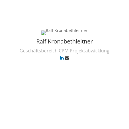
Ralf Kronabethleitner
t
Geschäftsbereich CPM Projektabwicklung
BIConcepts Kundenliste
(Auszug)