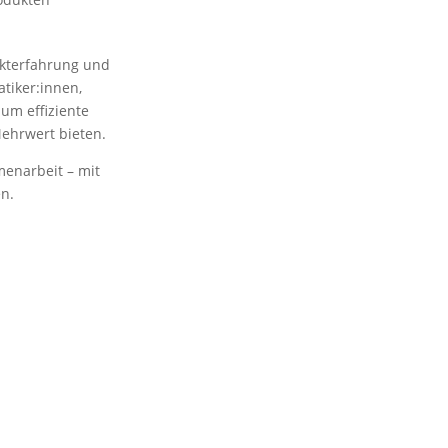
ekterfahrung und
atiker:innen,
um effiziente
ehrwert bieten.
menarbeit – mit
n.