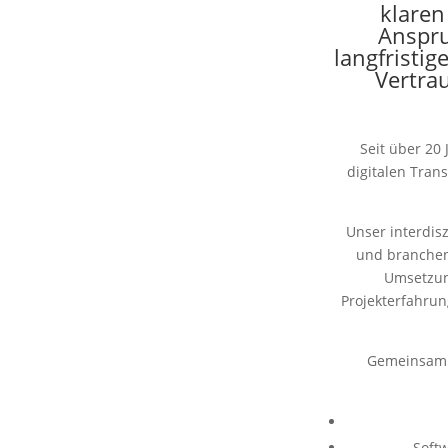
klaren
Anspru
langfristig
Vertra
Seit über 20
digitalen Tran
Unser interdisz
und branchens
Umsetzung
Projekterfahru
Gemeinsam 
Soft