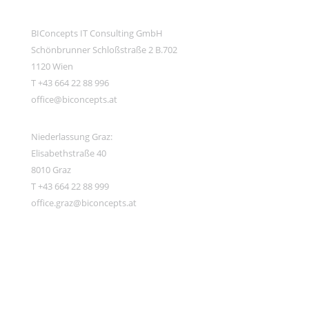
BIConcepts IT Consulting GmbH
Schönbrunner Schloßstraße 2 B.702
1120 Wien
T +43 664 22 88 996
office@biconcepts.at
Niederlassung Graz:
Elisabethstraße 40
8010 Graz
T +43 664 22 88 999
office.graz@biconcepts.at
Support
Karriere
Impressum
AGB