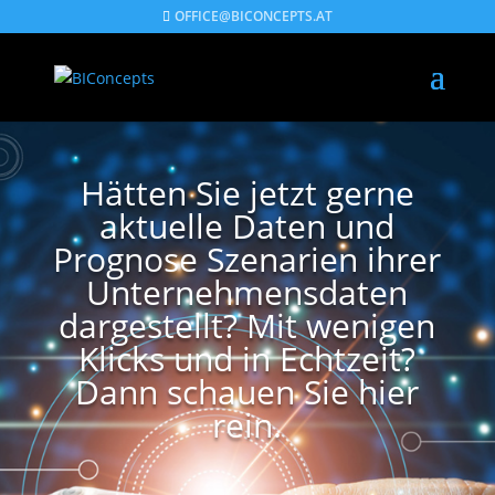
OFFICE@BICONCEPTS.AT
Hätten Sie jetzt gerne
aktuelle Daten und
Prognose Szenarien ihrer
Unternehmensdaten
dargestellt? Mit wenigen
Klicks und in Echtzeit?
Dann schauen Sie hier
rein.