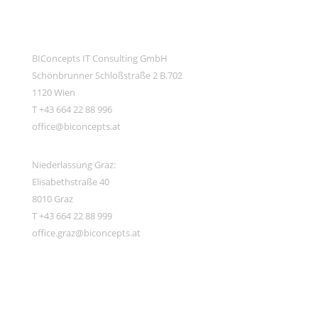
BIConcepts IT Consulting GmbH
Schönbrunner Schloßstraße 2 B.702
1120 Wien
T +43 664 22 88 996
office@biconcepts.at
Niederlassung Graz:
Elisabethstraße 40
8010 Graz
T +43 664 22 88 999
office.graz@biconcepts.at
Support
Karriere