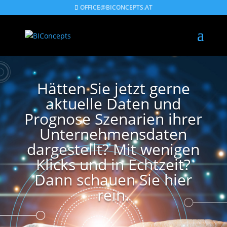
OFFICE@BICONCEPTS.AT
Hätten Sie jetzt gerne
aktuelle Daten und
Prognose Szenarien ihrer
Unternehmensdaten
dargestellt? Mit wenigen
Klicks und in Echtzeit?
Dann schauen Sie hier
rein.