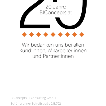
BIConcepts IT Consulting GmbH
Schönbrunner Schloßstraße 2 B.702