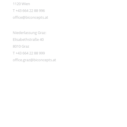
1120 Wien
T +43 664 22 88 996
office@biconcepts.at
Niederlassung Graz:
Elisabethstraße 40
8010 Graz
T +43 664 22 88 999
office.graz@biconcepts.at
Support
Karriere
Impressum
AGB
DSGVO